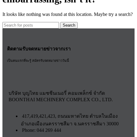
It looks like nothing was found at this location. Maybe try a search?
Search
ติดตามรับจดหมายข่าวจากเรา
เป็นคนแรกที่จะรู้ สมัครรับจดหมายข่าววันนี้
บริษัท บุญไทย แมชชีนเนอรี่ คอมเพล็กซ์ จำกัด
BOONTHAI MECHINERY COMPLEX CO., LTD.
417,419,421,423, ถนนมหาดไทย ตำบลในเมือง
อำเภอเมืองนครราชสีมา จ.นครราชสีมา 30000
Phone: 044 269 444