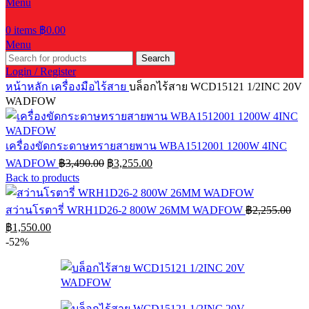
Menu
0
items
฿
0.00
Menu
Search
Login / Register
หน้าหลัก
เครื่องมือไร้สาย
บล็อกไร้สาย WCD15121 1/2INC 20V
WADFOW
เครื่องขัดกระดาษทรายสายพาน WBA1512001 1200W 4INC
Original
Current
WADFOW
฿
3,490.00
฿
3,255.00
price
price
Back to products
was:
is:
฿3,490.00.
฿3,255.00.
สว่านโรตารี่ WRH1D26-2 800W 26MM WADFOW
฿
2,255.00
Original
Current
฿
1,550.00
price
price
-52%
was:
is:
฿2,255.00.
฿1,550.00.