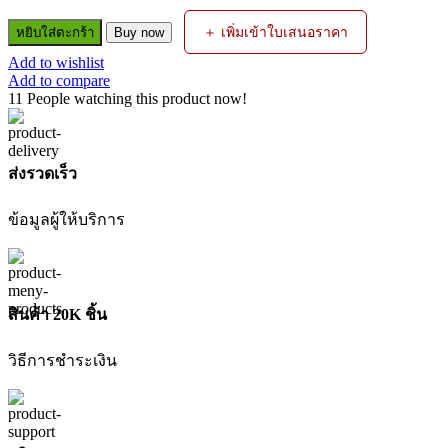
จำนวน
＋ เพิ่มเข้าใบเสนอราคา
หยิบใส่ตะกร้า
Buy now
บล็อก
Add to wishlist
ไร้
Add to compare
สาย
11
People watching this product now!
WCD15121
1/2INC
20V
WADFOW
ส่งรวดเร็ว
ชิ้น
ข้อมูลผู้ให้บริการ
สินค้า 20K ชิ้น
วิธีการชำระเงิน