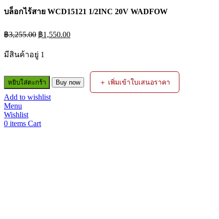
บล็อกไร้สาย WCD15121 1/2INC 20V WADFOW
Original
Current
฿
3,255.00
฿
1,550.00
price
price
was:
is:
มีสินค้าอยู่ 1
฿3,255.00.
฿1,550.00.
จำนวน
＋ เพิ่มเข้าใบเสนอราคา
หยิบใส่ตะกร้า
Buy now
บล็อก
Add to wishlist
ไร้
Menu
สาย
Wishlist
WCD15121
0
items
Cart
1/2INC
20V
WADFOW
ชิ้น