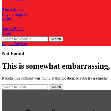
0
items
฿
0.00
Login / Register
Menu
0
items
฿
0.00
Menu
Search
Login / Register
Not Found
This is somewhat embarrassing, i
It looks like nothing was found at this location. Maybe try a search?
Search