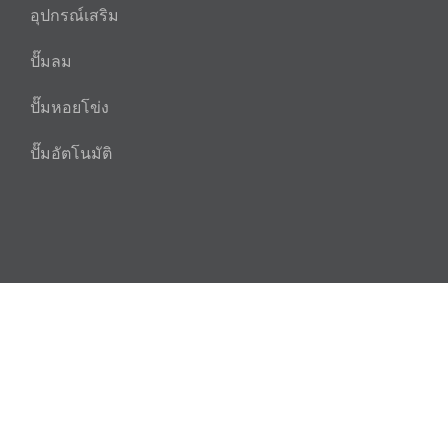
อุปกรณ์เสริม
ปั๊มลม
ปั๊มหอยโข่ง
ปั๊มอัตโนมัติ