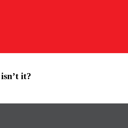
sn’t it?