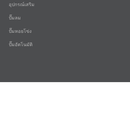
อุปกรณ์เสริม
ปั๊มลม
ปั๊มหอยโข่ง
ปั๊มอัตโนมัติ