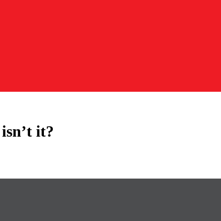
sn’t it?