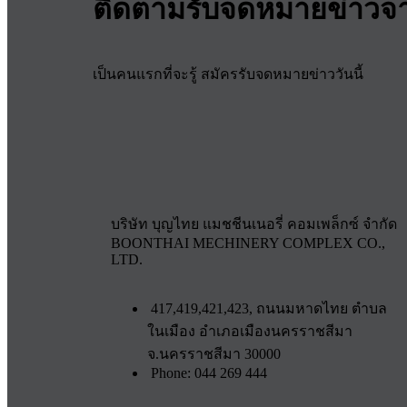
ติดตามรับจดหมายข่าวจ
เป็นคนแรกที่จะรู้ สมัครรับจดหมายข่าววันนี้
บริษัท บุญไทย แมชชีนเนอรี่ คอมเพล็กซ์ จำกัด
BOONTHAI MECHINERY COMPLEX CO.,
LTD.
417,419,421,423, ถนนมหาดไทย ตำบล
ในเมือง อำเภอเมืองนครราชสีมา
จ.นครราชสีมา 30000
Phone: 044 269 444