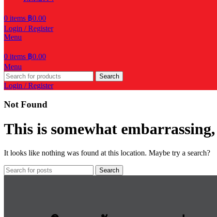
0
items
฿
0.00
Login / Register
Menu
0
items
฿
0.00
Menu
Search
Login / Register
Not Found
This is somewhat embarrassing, i
It looks like nothing was found at this location. Maybe try a search?
Search