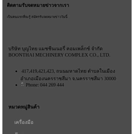
ติดตามรับจดหมายข่าวจากเรา
เป็นคนแรกที่จะรู้ สมัครรับจดหมายข่าววันนี้
บริษัท บุญไทย แมชชีนเนอรี่ คอมเพล็กซ์ จำกัด
BOONTHAI MECHINERY COMPLEX CO., LTD.
417,419,421,423, ถนนมหาดไทย ตำบลในเมือง
อำเภอเมืองนครราชสีมา จ.นครราชสีมา 30000
Phone: 044 269 444
หมวดหมู่สินค้า
เครื่องมือ