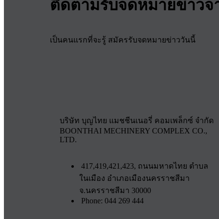
ติดตามรับจดหมายข่าวจ
เป็นคนแรกที่จะรู้ สมัครรับจดหมายข่าววันนี้
บริษัท บุญไทย แมชชีนเนอรี่ คอมเพล็กซ์ จำกัด
BOONTHAI MECHINERY COMPLEX CO.,
LTD.
417,419,421,423, ถนนมหาดไทย ตำบล
ในเมือง อำเภอเมืองนครราชสีมา
จ.นครราชสีมา 30000
Phone: 044 269 444