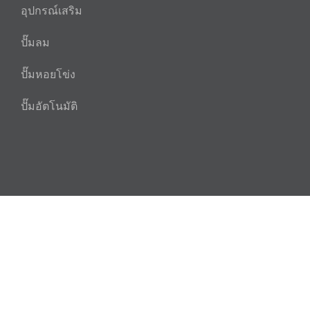
อุปกรณ์เสริม
ปั๊มลม
ปั๊มหอยโข่ง
ปั๊มอัตโนมัติ