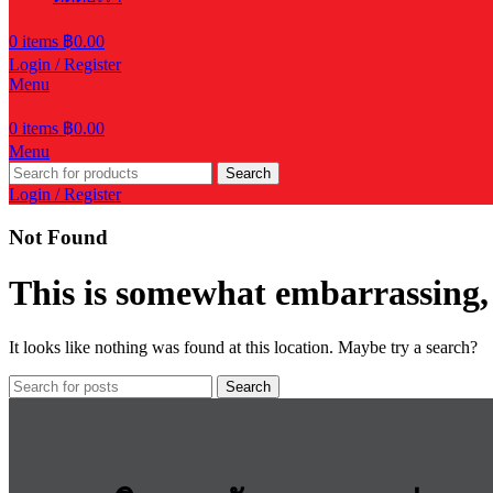
0
items
฿
0.00
Login / Register
Menu
0
items
฿
0.00
Menu
Search
Login / Register
Not Found
This is somewhat embarrassing, i
It looks like nothing was found at this location. Maybe try a search?
Search