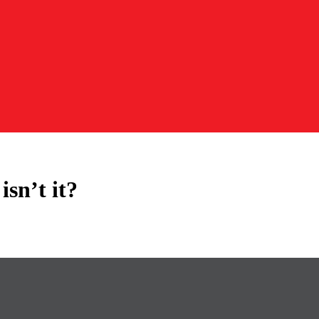
sn’t it?