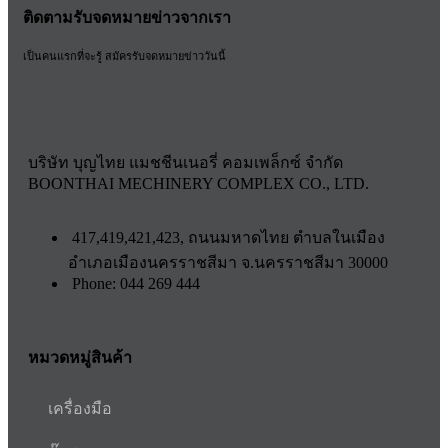
ติดตามรับจดหมายข่าวจากเรา
เป็นคนแรกที่จะรู้ สมัครรับจดหมายข่าววันนี้
บริษัท บุญไทย แมชชีนเนอรี่ คอมเพล็กซ์ จำกัด
BOONTHAI MECHINERY COMPLEX CO., LTD.
417,419,421,423, ถนนมหาดไทย ตำบลในเมือง
อำเภอเมืองนครราชสีมา จ.นครราชสีมา 30000
Phone: 044 269 444
หมวดหมู่สินค้า
เครื่องมือ