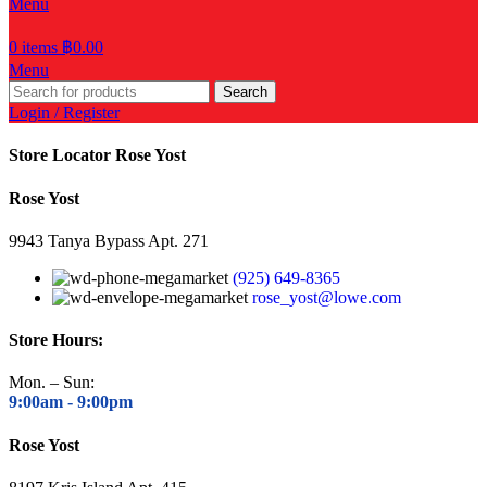
Menu
0
items
฿
0.00
Menu
Search
Login / Register
Store Locator Rose Yost
Rose Yost
9943 Tanya Bypass Apt. 271
(925) 649-8365
rose_yost@lowe.com
Store Hours:
Mon. – Sun:
9:00am -
9:00pm
Rose Yost