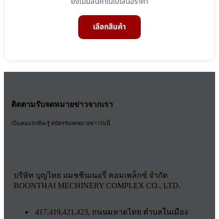
ยังไม่มีสินค้าในใบเสนอราคา
เลือกสินค้า
ติดตามรับจดหมายข่าวจากเรา
เป็นคนแรกที่จะรู้ สมัครรับจดหมายข่าววันนี้
บริษัท บุญไทย แมชชีนเนอรี่ คอมเพล็กซ์ จำกัด
BOONTHAI MECHINERY COMPLEX CO., LTD.
417,419,421,423, ถนนมหาดไทย ตำบลในเมือง