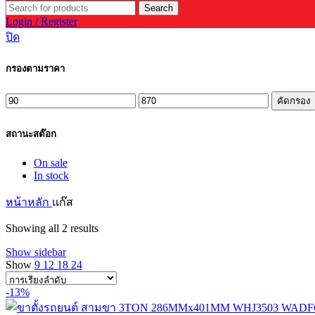
Search
Login / Register
ปิด
กรองตามราคา
ราคา
ราคา
คัดกรอง
ต่ำ
สูงสุด
สถานะสต๊อก
สุด
On sale
In stock
หน้าหลัก
แก๊ส
Showing all 2 results
Show sidebar
Show
9
12
18
24
-13%