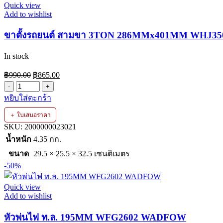
Quick view
Add to wishlist
ขาตั้งรถยนต์ สามขา 3TON 286MMx401MM WHJ
In stock
Original
Current
฿
990.00
฿
865.00
price
price
จำนวน
was:
is:
หยิบใส่ตะกร้า
ขา
฿990.00.
฿865.00.
ตั้ง
＋ ใบเสนอราคา
รถยนต์
SKU:
2000000023021
สามขา
น้ำหนัก
4.35 กก.
3TON
ขนาด
29.5 × 25.5 × 32.5 เซนติเมตร
286MMx401MM
WHJ3503
-50%
WADFOW
ชิ้น
Quick view
Add to wishlist
หัวพ่นไฟ ท.ล. 195MM WFG2602 WADFOW