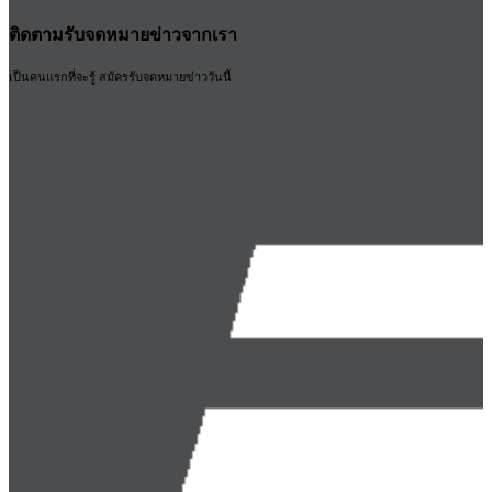
ตัด
อลู
ติดตามรับจดหมายข่าวจากเรา
มิ
เป็นคนแรกที่จะรู้ สมัครรับจดหมายข่าววันนี้
เนียม
DT2163-
QZ
5ชิ้น
DEWALT
ชิ้น