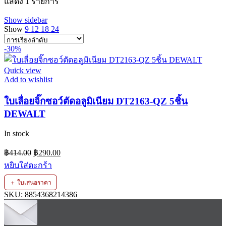
แสดง 1 รายการ
Show sidebar
Show
9
12
18
24
-30%
Quick view
Add to wishlist
ใบเลื่อยจิ๊กซอว์ตัดอลูมิเนียม DT2163-QZ 5ชิ้น
DEWALT
In stock
Original
Current
฿
414.00
฿
290.00
price
price
จำนวน
หยิบใส่ตะกร้า
was:
is:
ใบ
฿414.00.
฿290.00.
＋ ใบเสนอราคา
เลื่อย
SKU:
8854368214386
จิ๊ก
ซอว์