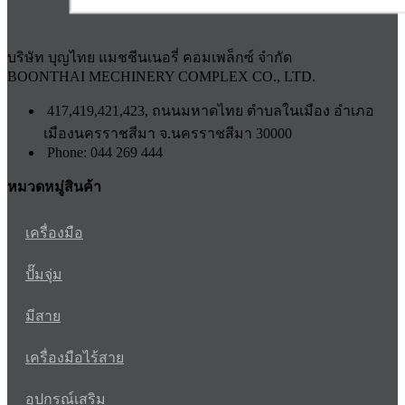
บริษัท บุญไทย แมชชีนเนอรี่ คอมเพล็กซ์ จำกัด
BOONTHAI MECHINERY COMPLEX CO., LTD.
417,419,421,423, ถนนมหาดไทย ตำบลในเมือง อำเภอ
เมืองนครราชสีมา จ.นครราชสีมา 30000
Phone: 044 269 444
หมวดหมู่สินค้า
เครื่องมือ
ปั๊มจุ่ม
มีสาย
เครื่องมือไร้สาย
อุปกรณ์เสริม