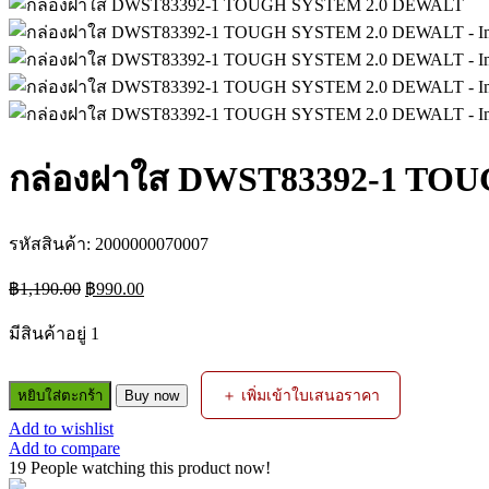
กล่องฝาใส DWST83392-1 TO
รหัสสินค้า:
2000000070007
Original
Current
฿
1,190.00
฿
990.00
price
price
was:
is:
มีสินค้าอยู่ 1
฿1,190.00.
฿990.00.
จำนวน
＋ เพิ่มเข้าใบเสนอราคา
หยิบใส่ตะกร้า
Buy now
กล่อง
Add to wishlist
ฝาใส
Add to compare
DWST83392-
19
People watching this product now!
1