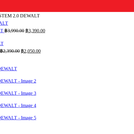
STEM 2.0 DEWALT
Original
Current
LT
฿
3,990.00
฿
3,390.00
price
price
was:
is:
฿3,990.00.
฿3,390.00.
Original
Current
฿
2,390.00
฿
2,050.00
price
price
was:
is:
฿2,390.00.
฿2,050.00.