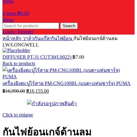
Menu
0
items
฿
0.00
Menu
Search
Login / Register
หน้าหลัก
วาล์วกันแก๊ส/กันไฟย้อน
กันไฟย้อนเกจ์ด้านลม
LW/LONGWELL
DIFFUSER PT-31 CUT30(L0022)
฿
7.00
Back to products
เครื่องยิงตะปูไร้สาย PM-CNG100BL (แบต+แท่นชาร์จ) PUMA
Original
Current
฿
16,990.00
฿
16,155.00
price
price
was:
is:
฿16,990.00.
฿16,155.00.
Click to enlarge
กันไฟย้อนเกจ์ด้านลม