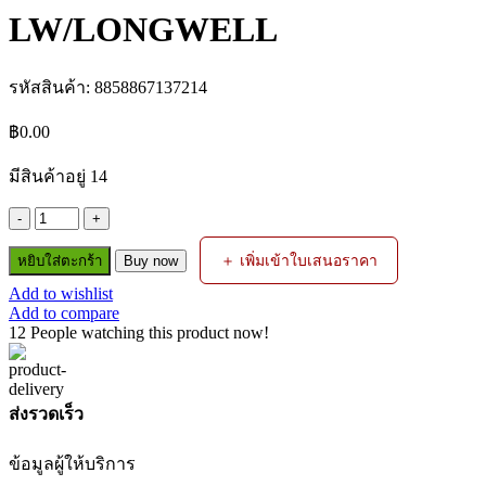
LW/LONGWELL
รหัสสินค้า:
8858867137214
฿
0.00
มีสินค้าอยู่ 14
จำนวน
กัน
＋ เพิ่มเข้าใบเสนอราคา
หยิบใส่ตะกร้า
Buy now
ไฟ
Add to wishlist
ย้อน
Add to compare
เกจ์
12
People watching this product now!
ด้าน
ลม
LW/LONGWELL
ส่งรวดเร็ว
ชิ้น
ข้อมูลผู้ให้บริการ