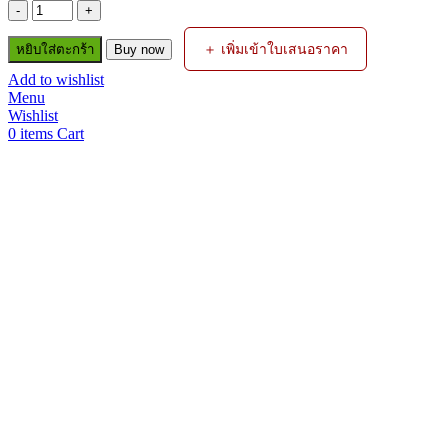
จำนวน
กัน
＋ เพิ่มเข้าใบเสนอราคา
หยิบใส่ตะกร้า
Buy now
ไฟ
Add to wishlist
ย้อน
Menu
เกจ์
Wishlist
0
items
Cart
ด้าน
ลม
LW/LONGWELL
ชิ้น