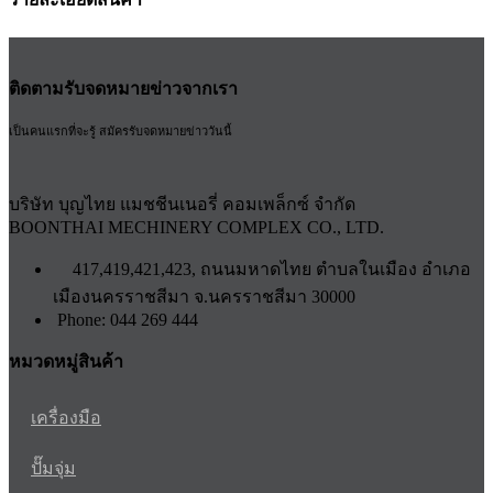
ติดตามรับจดหมายข่าวจากเรา
เป็นคนแรกที่จะรู้ สมัครรับจดหมายข่าววันนี้
บริษัท บุญไทย แมชชีนเนอรี่ คอมเพล็กซ์ จำกัด
BOONTHAI MECHINERY COMPLEX CO., LTD.
417,419,421,423, ถนนมหาดไทย ตำบลในเมือง อำเภอ
เมืองนครราชสีมา จ.นครราชสีมา 30000
Phone: 044 269 444
หมวดหมู่สินค้า
เครื่องมือ
ปั๊มจุ่ม