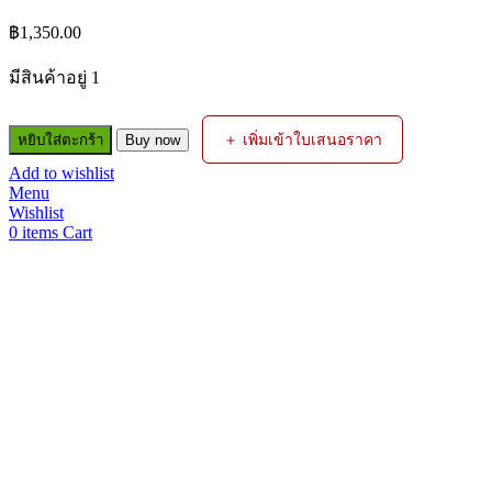
฿
1,350.00
มีสินค้าอยู่ 1
จำนวน
＋ เพิ่มเข้าใบเสนอราคา
หยิบใส่ตะกร้า
Buy now
กัน
Add to wishlist
ไฟ
Menu
ย้อน#188GGR
Wishlist
ต่อ
0
items
Cart
ด้าม
รุ่น
801
O2,N
HARRIS
ชิ้น