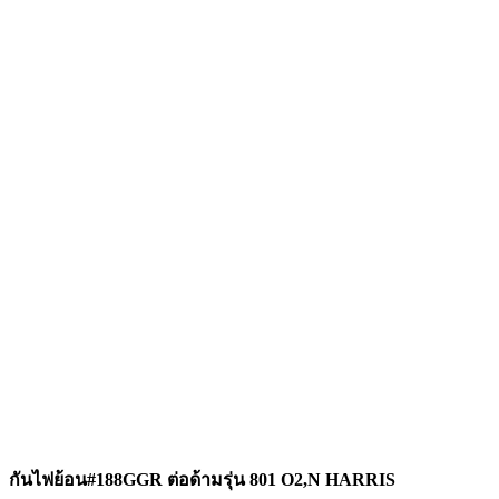
กันไฟย้อน#188GGR ต่อด้ามรุ่น 801 O2,N HARRIS