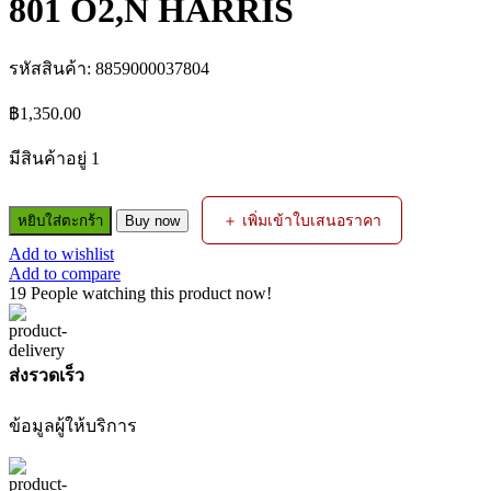
801 O2,N HARRIS
รหัสสินค้า:
8859000037804
฿
1,350.00
มีสินค้าอยู่ 1
จำนวน
＋ เพิ่มเข้าใบเสนอราคา
หยิบใส่ตะกร้า
Buy now
กัน
Add to wishlist
ไฟ
Add to compare
ย้อน#188GGR
19
People watching this product now!
ต่อ
ด้าม
รุ่น
ส่งรวดเร็ว
801
O2,N
ข้อมูลผู้ให้บริการ
HARRIS
ชิ้น