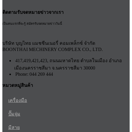
ติดตามรับจดหมายข่าวจากเรา
เป็นคนแรกที่จะรู้ สมัครรับจดหมายข่าววันนี้
บริษัท บุญไทย แมชชีนเนอรี่ คอมเพล็กซ์ จำกัด
BOONTHAI MECHINERY COMPLEX CO., LTD.
417,419,421,423, ถนนมหาดไทย ตำบลในเมือง อำเภอ
เมืองนครราชสีมา จ.นครราชสีมา 30000
Phone: 044 269 444
หมวดหมู่สินค้า
เครื่องมือ
ปั๊มจุ่ม
มีสาย