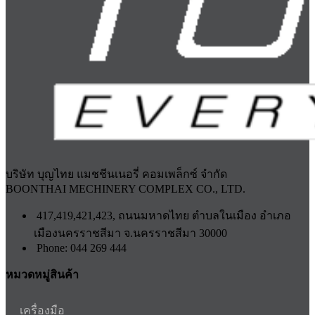
บริษัท บุญไทย แมชชีนเนอรี่ คอมเพล็กซ์ จำกัด
BOONTHAI MECHINERY COMPLEX CO., LTD.
417,419,421,423, ถนนมหาดไทย ตำบลในเมือง อำเภอ
เมืองนครราชสีมา จ.นครราชสีมา 30000
Phone: 044 269 444
หมวดหมู่สินค้า
เครื่องมือ