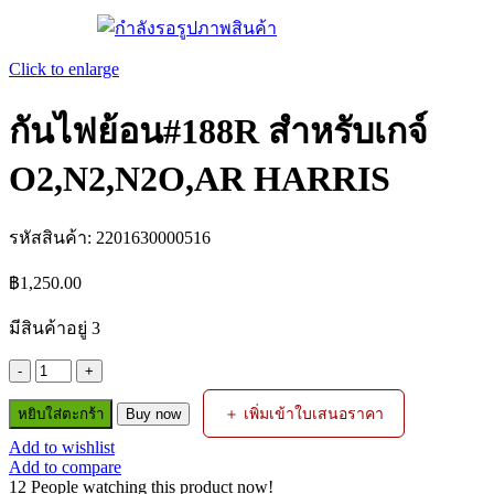
Click to enlarge
กันไฟย้อน#188R สำหรับเกจ์
O2,N2,N2O,AR HARRIS
รหัสสินค้า:
2201630000516
฿
1,250.00
มีสินค้าอยู่ 3
จำนวน
กัน
＋ เพิ่มเข้าใบเสนอราคา
หยิบใส่ตะกร้า
Buy now
ไฟ
Add to wishlist
ย้อน#188R
Add to compare
สำหรับ
12
People watching this product now!