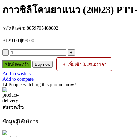
กาวซิลิโคนยาแนว (20023) PTT
รหัสสินค้า:
8859705488802
Original
Current
฿
129.00
฿
99.00
price
price
was:
is:
จำนวน
฿129.00.
฿99.00.
กาว
＋ เพิ่มเข้าใบเสนอราคา
หยิบใส่ตะกร้า
Buy now
ซิ
Add to wishlist
ลิ
Add to compare
โคน
14
People watching this product now!
ยา
แนว
(20023)
ส่งรวดเร็ว
PTT-
ASS200C
280g.
ข้อมูลผู้ให้บริการ
สีใส
PUMPKIN