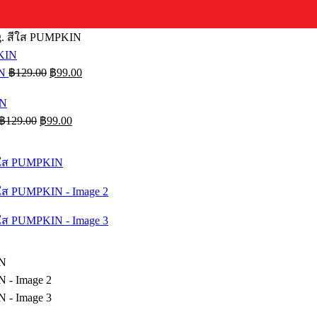
g. สีใส PUMPKIN
Original
Current
IN
฿
129.00
฿
99.00
price
price
was:
is:
฿129.00.
฿99.00.
Original
Current
฿
129.00
฿
99.00
price
price
was:
is:
฿129.00.
฿99.00.