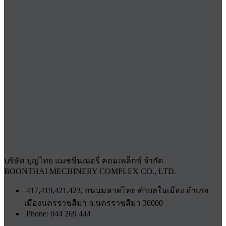
บริษัท บุญไทย แมชชีนเนอรี่ คอมเพล็กซ์ จำกัด
BOONTHAI MECHINERY COMPLEX CO., LTD.
417,419,421,423, ถนนมหาดไทย ตำบลในเมือง อำเภอ
เมืองนครราชสีมา จ.นครราชสีมา 30000
Phone: 044 269 444