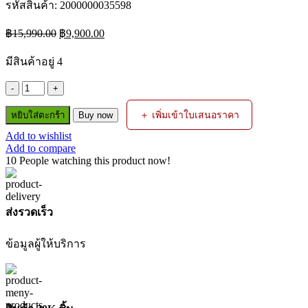
รหัสสินค้า:
2000000035598
Original
Current
฿
15,990.00
฿
9,900.00
price
price
was:
is:
มีสินค้าอยู่ 4
฿15,990.00.
฿9,900.00.
จำนวน
ตู้
＋ เพิ่มเข้าใบเสนอราคา
หยิบใส่ตะกร้า
Buy now
เชื่อม
Add to wishlist
INVERTER
Add to compare
ZMIG180
10
People watching this product now!
220V
ZINSANO
ชิ้น
ส่งรวดเร็ว
ข้อมูลผู้ให้บริการ