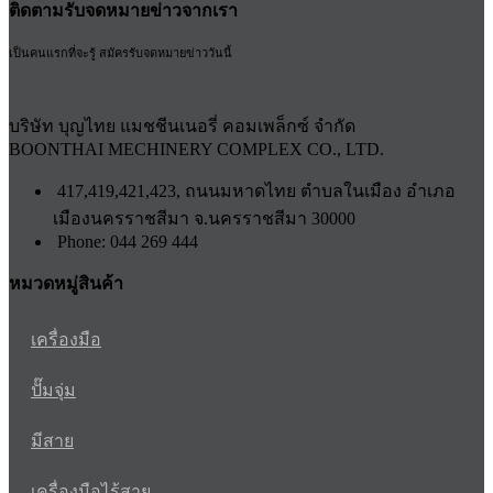
ติดตามรับจดหมายข่าวจากเรา
เป็นคนแรกที่จะรู้ สมัครรับจดหมายข่าววันนี้
บริษัท บุญไทย แมชชีนเนอรี่ คอมเพล็กซ์ จำกัด
BOONTHAI MECHINERY COMPLEX CO., LTD.
417,419,421,423, ถนนมหาดไทย ตำบลในเมือง อำเภอ
เมืองนครราชสีมา จ.นครราชสีมา 30000
Phone: 044 269 444
หมวดหมู่สินค้า
เครื่องมือ
ปั๊มจุ่ม
มีสาย
เครื่องมือไร้สาย