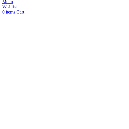
Menu
แดง
Wishlist
1.6
0
items
Cart
/PCK/10เส้น
/LONGWELL
ชิ้น