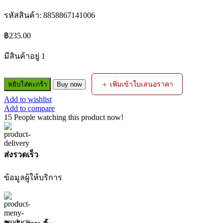
รหัสสินค้า:
8858867141006
฿
235.00
มีสินค้าอยู่ 1
จำนวน
＋ เพิ่มเข้าใบเสนอราคา
หยิบใส่ตะกร้า
Buy now
ทังสเตน
Add to wishlist
สี
Add to compare
แดง
15
People watching this product now!
1.6
/PCK/10เส้น
/LONGWELL
ส่งรวดเร็ว
ชิ้น
ข้อมูลผู้ให้บริการ