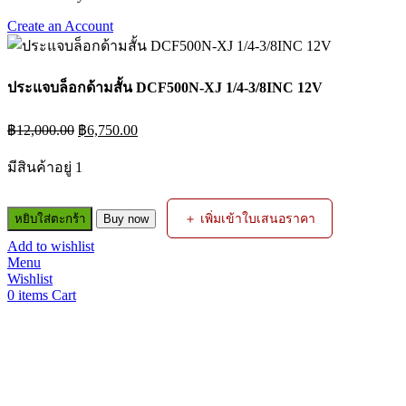
Create an Account
ประแจบล็อกด้ามสั้น DCF500N-XJ 1/4-3/8INC 12V
Original
Current
฿
12,000.00
฿
6,750.00
price
price
was:
is:
มีสินค้าอยู่ 1
฿12,000.00.
฿6,750.00.
จำนวน
＋ เพิ่มเข้าใบเสนอราคา
หยิบใส่ตะกร้า
Buy now
ประแจ
Add to wishlist
บล็อก
Menu
ด้าม
Wishlist
สั้น
0
items
Cart
DCF500N-
XJ
1/4-
3/8INC
12V
ชิ้น