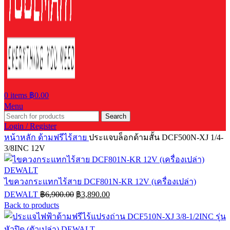
0
items
฿
0.00
Menu
Search
Login / Register
หน้าหลัก
ด้ามฟรีไร้สาย
ประแจบล็อกด้ามสั้น DCF500N-XJ 1/4-
3/8INC 12V
ไขควงกระแทกไร้สาย DCF801N-KR 12V (เครื่องเปล่า)
Original
Current
DEWALT
฿
6,900.00
฿
3,890.00
price
price
Back to products
was:
is:
฿6,900.00.
฿3,890.00.