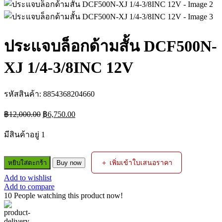
ประแจบล็อกด้ามสั้น DCF500N-
XJ 1/4-3/8INC 12V
รหัสสินค้า:
8854368204660
Original
Current
฿
12,000.00
฿
6,750.00
price
price
was:
is:
มีสินค้าอยู่ 1
฿12,000.00.
฿6,750.00.
จำนวน
＋ เพิ่มเข้าใบเสนอราคา
หยิบใส่ตะกร้า
Buy now
ประแจ
Add to wishlist
บล็อก
Add to compare
ด้าม
10
People watching this product now!
สั้น
DCF500N-