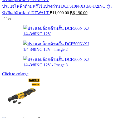
ประแจไฟฟ้าด้ามฟรีไร้แปรงถ่าน DCF510N-XJ 3/8-1/2INC รุ่น
Original
Current
หัวปิด (ตัวเปล่า) DEWALT
฿
11,000.00
฿
6,190.00
price
price
-44%
was:
is:
฿11,000.00.
฿6,190.00.
Click to enlarge