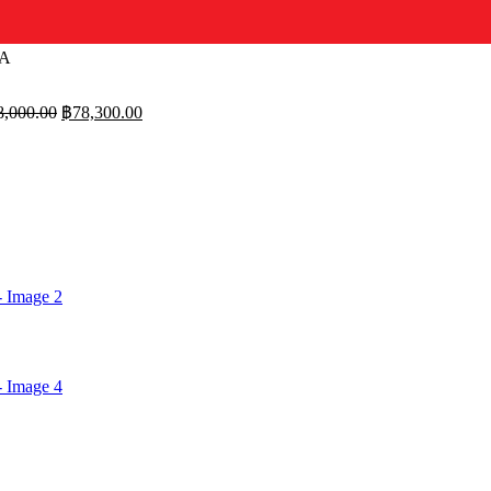
MA
Original
Current
8,000.00
฿
78,300.00
price
price
was:
is:
฿98,000.00.
฿78,300.00.
rent
ce
,700.00.