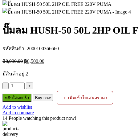
ปั๊มลม HUSH-50 50L 2HP OIL
รหัสสินค้า:
2000100366660
Original
Current
฿
8,990.00
฿
8,500.00
price
price
was:
is:
มีสินค้าอยู่ 2
฿8,990.00.
฿8,500.00.
จำนวน
ปั๊ม
＋ เพิ่มเข้าใบเสนอราคา
หยิบใส่ตะกร้า
Buy now
ลม
Add to wishlist
HUSH-
Add to compare
50
14
People watching this product now!
50L
2HP
OIL
FREE