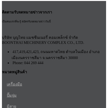
ติดตามรับจดหมายข่าวจากเรา
เป็นคนแรกที่จะรู้ สมัครรับจดหมายข่าววันนี้
บริษัท บุญไทย แมชชีนเนอรี่ คอมเพล็กซ์ จำกัด
BOONTHAI MECHINERY COMPLEX CO., LTD.
417,419,421,423, ถนนมหาดไทย ตำบลในเมือง อำเภอ
เมืองนครราชสีมา จ.นครราชสีมา 30000
Phone: 044 269 444
หมวดหมู่สินค้า
เครื่องมือ
ปั๊มจุ่ม
มีสาย