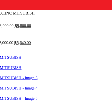
 1X1INC MITSUBISH
Original
Current
3,900.00
฿
9,800.00
price
price
was:
is:
฿13,900.00.
฿9,800.00.
Original
Current
8,000.00
฿
5,640.00
price
price
was:
is:
฿8,000.00.
฿5,640.00.