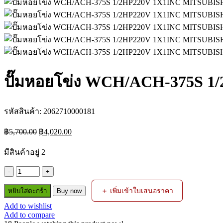
ปั๊มหอยโข่ง WCH/ACH-375S 
รหัสสินค้า:
2062710000181
Original
Current
฿
5,700.00
฿
4,020.00
price
price
was:
is:
มีสินค้าอยู่ 2
฿5,700.00.
฿4,020.00.
จำนวน
ปั๊ม
＋ เพิ่มเข้าใบเสนอราคา
หยิบใส่ตะกร้า
Buy now
หอย
Add to wishlist
โข่ง
Add to compare
WCH/ACH-