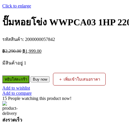
Click to enlarge
ปั๊มหอยโข่ง WWPCA03 1HP 
รหัสสินค้า:
2000000057842
Original
Current
฿
2,290.00
฿
1,999.00
price
price
was:
is:
มีสินค้าอยู่ 1
฿2,290.00.
฿1,999.00.
จำนวน
＋ เพิ่มเข้าใบเสนอราคา
หยิบใส่ตะกร้า
Buy now
ปั๊ม
Add to wishlist
หอย
Add to compare
โข่ง
15
People watching this product now!
WWPCA03
1HP
220V
1INC
ส่งรวดเร็ว
WADFOW