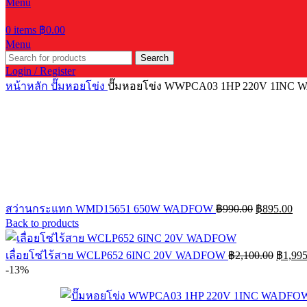
Menu
0
items
฿
0.00
Menu
Search
Login / Register
หน้าหลัก
ปั๊มหอยโข่ง
ปั๊มหอยโข่ง WWPCA03 1HP 220V 1INC
Original
Cur
สว่านกระแทก WMD15651 650W WADFOW
฿
990.00
฿
895.00
price
pri
Back to products
was:
is:
฿990.00.
฿89
Origina
เลื่อยโซ่ไร้สาย WCLP652 6INC 20V WADFOW
฿
2,100.00
฿
1,995
price
-13%
was:
฿2,100