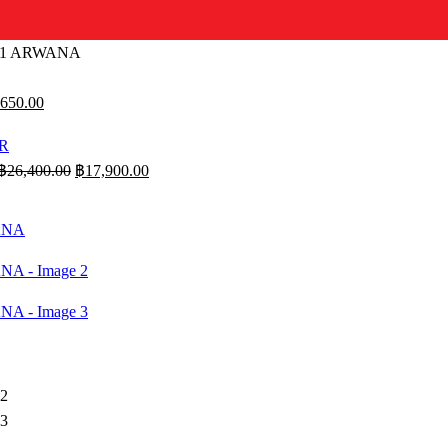
1X1 ARWANA
inal
Current
,650.00
price
is:
050.00.
฿10,650.00.
Original
Current
฿
26,400.00
฿
17,900.00
price
price
was:
is:
฿26,400.00.
฿17,900.00.