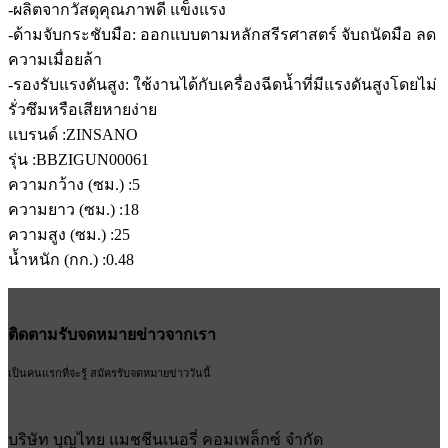
-ผลิตจากวัสดุคุณภาพดี แข็งแรง
-ด้ามจับกระชับมือ: ออกแบบตามหลักสรีรศาสตร์ จับถนัดมือ ลด
ความเมื่อยล้า
-รองรับแรงดันสูง: ใช้งานได้กับเครื่องฉีดน้ำที่มีแรงดันสูงโดยไม่
รั่วซึมหรือเสียหายง่าย
แบรนด์ :ZINSANO
รุ่น :BBZIGUN00061
ความกว้าง (ซม.) :5
ความยาว (ซม.) :18
ความสูง (ซม.) :25
น้ำหนัก (กก.) :0.48
ติดตามรับจดหมายข่าวจากเรา
เป็นคนแรกที่จะรู้ สมัครรับจดหมายข่าววันนี้
บริษัท บุญไทย แมชชีนเนอรี่ คอมเพล็กซ์ จำกัด