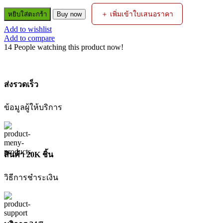
ปืน
＋ เพิ่มเข้าใบเสนอราคา
หยิบใส่ตะกร้า
Buy now
สั้น
Add to wishlist
ปั๊ม
Add to compare
อัดฉีด
14
People watching this product now!
VIO
(BBZIGUN00061)
ZINSANO
ชิ้น
ส่งรวดเร็ว
ข้อมูลผู้ให้บริการ
สินค้า 20K ชิ้น
วิธีการชำระเงิน