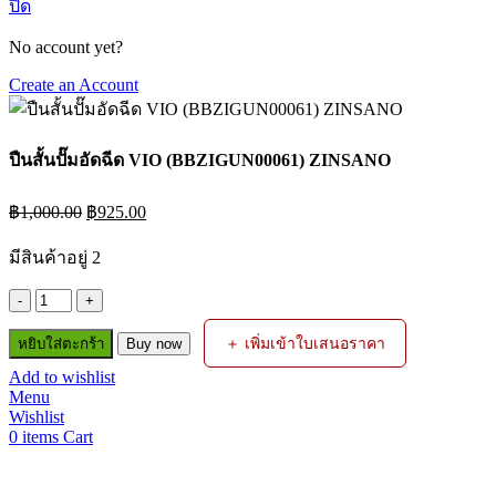
ปิด
No account yet?
Create an Account
ปืนสั้นปั๊มอัดฉีด VIO (BBZIGUN00061) ZINSANO
Original
Current
฿
1,000.00
฿
925.00
price
price
was:
is:
มีสินค้าอยู่ 2
฿1,000.00.
฿925.00.
จำนวน
ปืน
＋ เพิ่มเข้าใบเสนอราคา
หยิบใส่ตะกร้า
Buy now
สั้น
Add to wishlist
ปั๊ม
Menu
อัดฉีด
Wishlist
VIO
0
items
Cart
(BBZIGUN00061)
ZINSANO