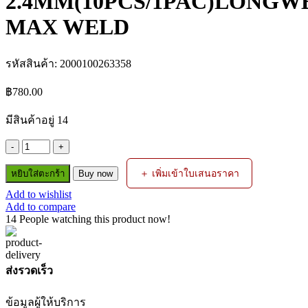
2.4MM(10PCS/1PAC)LONGW
MAX WELD
รหัสสินค้า:
2000100263358
฿
780.00
มีสินค้าอยู่ 14
จำนวน
ลวด
＋ เพิ่มเข้าใบเสนอราคา
หยิบใส่ตะกร้า
Buy now
ทังสเตน
Add to wishlist
สี
Add to compare
ทอง
14
People watching this product now!
(WL15)
2.4MM(10PCS/1PAC)LONGWELL/KT-
MAX
WELD
ส่งรวดเร็ว
ชิ้น
ข้อมูลผู้ให้บริการ