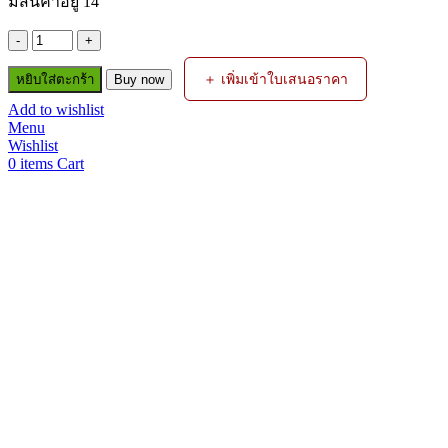
มีสินค้าอยู่ 14
จำนวน
ลวด
＋ เพิ่มเข้าใบเสนอราคา
หยิบใส่ตะกร้า
Buy now
ทังสเตน
Add to wishlist
สี
Menu
ทอง
Wishlist
(WL15)
0
items
Cart
2.4MM(10PCS/1PAC)LONGWELL/KT-
MAX
WELD
ชิ้น