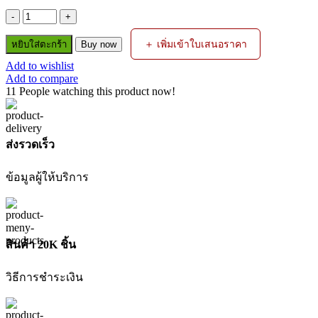
จำนวน
ลวด
＋ เพิ่มเข้าใบเสนอราคา
หยิบใส่ตะกร้า
Buy now
เชื่อ
Add to wishlist
มอ
Add to compare
ลู
11
People watching this product now!
มิ
เนียม
ไฟฟ้า
ส่งรวดเร็ว
ALSI12%
2.5MM
ข้อมูลผู้ให้บริการ
(5เส้น)
KOVET
ชิ้น
สินค้า 20K ชิ้น
วิธีการชำระเงิน