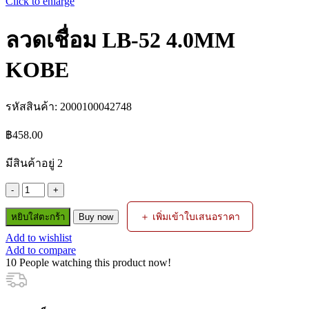
Click to enlarge
ลวดเชื่อม LB-52 4.0MM
KOBE
รหัสสินค้า:
2000100042748
฿
458.00
มีสินค้าอยู่ 2
จำนวน
ลวด
＋ เพิ่มเข้าใบเสนอราคา
หยิบใส่ตะกร้า
Buy now
เชื่อม
Add to wishlist
LB-
Add to compare
52
10
People watching this product now!
4.0MM
KOBE
ชิ้น