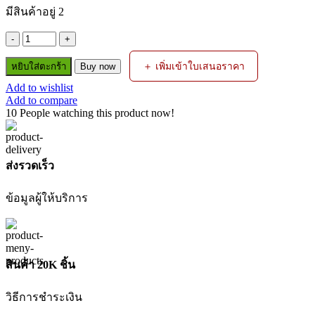
was:
is:
มีสินค้าอยู่ 2
฿8,800.00.
฿4,990.00.
จำนวน
สว่าน
＋ เพิ่มเข้าใบเสนอราคา
หยิบใส่ตะกร้า
Buy now
โรตารี่
Add to wishlist
ไฟฟ้า
Add to compare
3
10
People watching this product now!
ระบบ
D25133K-
IN
26MM
ส่งรวดเร็ว
800W
DEWALT
ข้อมูลผู้ให้บริการ
ชิ้น
สินค้า 20K ชิ้น
วิธีการชำระเงิน