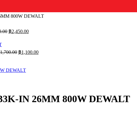
N 26MM 800W DEWALT
Original
Current
0.00
฿
2,450.00
price
price
was:
is:
฿4,750.00.
฿2,450.00.
Original
Current
1,700.00
฿
1,100.00
price
price
was:
is:
฿1,700.00.
฿1,100.00.
25133K-IN 26MM 800W DEWALT