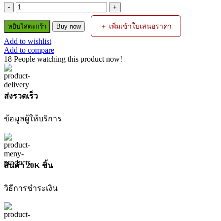
was:
is:
จำนวน
฿765.00.
฿445.00.
สายลม
＋ เพิ่มเข้าใบเสนอราคา
หยิบใส่ตะกร้า
Buy now
ตรง
Add to wishlist
สี
Add to compare
ส้ม
18
People watching this product now!
PU
APOLLO
5x8MMx20M
พร้อม
ส่งรวดเร็ว
คอปเปอร์
PUMPKIN
ข้อมูลผู้ให้บริการ
ชิ้น
สินค้า 20K ชิ้น
วิธีการชำระเงิน