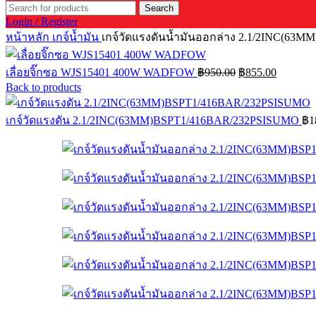
Search
Login / Register
หน้าหลัก
เกจ์น้ำมัน
เกจ์วัดแรงดันน้ำมันออกล่าง 2.1/2INC(6
Original
Current
เลื่อยจิ๊กซอ WJS15401 400W WADFOW
฿
950.00
฿
855.00
price
price
Back to products
was:
is:
฿950.00.
฿855.00
เกจ์วัดแรงดัน 2.1/2INC(63MM)BSPT1/416BAR/232PSISUMO
฿
1