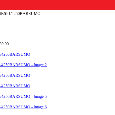
3MM)BSP1/4250BARSUMO
.
80.00