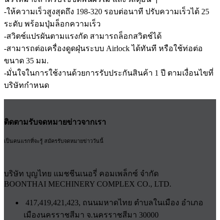
-ให้ความเร็วสูงสุดถึง 198-320 รอบต่อนาที ปรับความเร็วได้ 25
ระดับ พร้อมปุ่มล็อกความเร็ว
-สวิตช์แปรผันตามแรงกัด สามารถล็อกสวิตช์ได้
-สามารถต่อเครื่องดูดฝุ่นระบบ Airlock ได้ทันที หรือใช้ท่อต่อ
ขนาด 35 มม.
-มั่นใจในการใช้งานด้วยการรับประกันสินค้า 1 ปี ตามเงื่อนไขที่
บริษัทกำหนด
ติดตามรับจดหมายข่าวจากเรา
เป็นคนแรกที่จะรู้ สมัครรับจดหมายข่าววันนี้
บริษัท บุญไทย แมชชีนเนอรี่ คอมเพล็กซ์ จำกัด
BOONTHAI MECHINERY COMPLEX CO., LTD.
417,419,421,423, ถนนมหาดไทย ตำบลในเมือง อำเภอ
เมืองนครราชสีมา จ.นครราชสีมา 30000