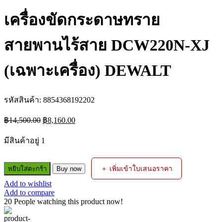
เครื่องขัดกระดาษทราย
สายพานไร้สาย DCW220N-XJ
(เฉพาะเครื่อง) DEWALT
รหัสสินค้า:
8854368192202
Original
Current
฿
14,500.00
฿
8,160.00
price
price
was:
is:
มีสินค้าอยู่ 1
฿14,500.00.
฿8,160.00.
จำนวน
＋ เพิ่มเข้าใบเสนอราคา
หยิบใส่ตะกร้า
Buy now
เครื่อง
Add to wishlist
ขัด
Add to compare
กระดาษ
20
People watching this product now!
ทราย