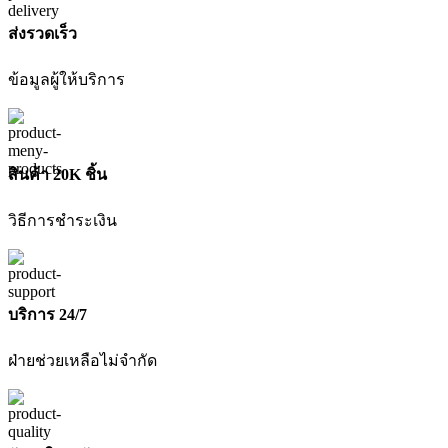
สายพาน
ไร้
ส่งรวดเร็ว
สาย
DCW220N-
ข้อมูลผู้ให้บริการ
XJ
(เฉพาะ
เครื่อง)
DEWALT
สินค้า 20K ชิ้น
ชิ้น
วิธีการชำระเงิน
บริการ 24/7
ฝ่ายช่วยเหลือไม่จำกัด