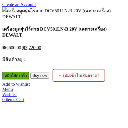
Create an Account
เครื่องดูดฝุ่นไร้สาย DCV501LN-B 20V (เฉพาะเครื่อง)
DEWALT
Original
Current
฿
6,600.00
฿
3,720.00
price
price
was:
is:
มีสินค้าอยู่ 1
฿6,600.00.
฿3,720.00.
จำนวน
＋ เพิ่มเข้าใบเสนอราคา
หยิบใส่ตะกร้า
Buy now
เครื่อง
Add to wishlist
ดูด
Menu
ฝุ่น
Wishlist
ไร้
0
items
Cart
สาย
DCV501LN-
B
20V