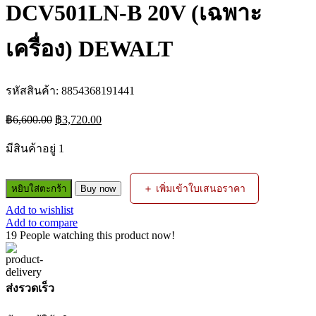
DCV501LN-B 20V (เฉพาะ
เครื่อง) DEWALT
รหัสสินค้า:
8854368191441
Original
Current
฿
6,600.00
฿
3,720.00
price
price
was:
is:
มีสินค้าอยู่ 1
฿6,600.00.
฿3,720.00.
จำนวน
＋ เพิ่มเข้าใบเสนอราคา
หยิบใส่ตะกร้า
Buy now
เครื่อง
Add to wishlist
ดูด
Add to compare
ฝุ่น
19
People watching this product now!
ไร้
สาย
DCV501LN-
ส่งรวดเร็ว
B
20V