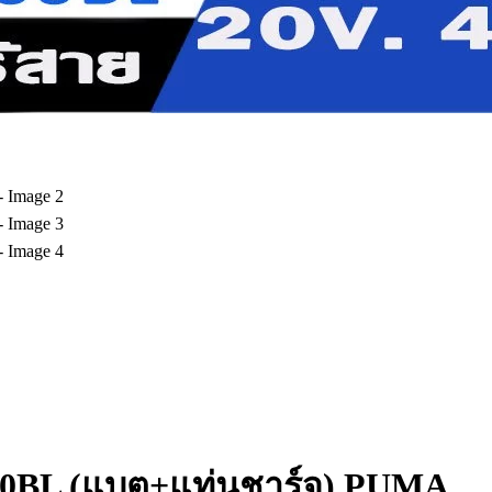
100BL (แบต+แท่นชาร์จ) PUMA