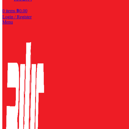
0
items
฿
0.00
Login / Register
Menu