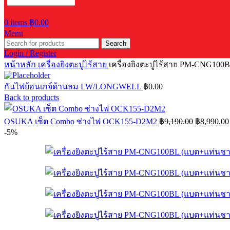
0
items
฿
0.00
Menu
Search
Login / Register
หน้าหลัก
เครื่องยิงตะปูไร้สาย
เครื่องยิงตะปูไร้สาย PM-CNG10
กันไฟย้อนเกจ์ด้านลม LW/LONGWELL
฿
0.00
Back to products
Original
OSUKA เซ็ต Combo ช่างไฟ OCK155-D2M2
฿
9,190.00
฿
8,990.00
price
-5%
was:
฿9,190.00