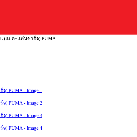
0BL (แบต+แท่นชาร์จ) PUMA
Current
price
is:
.
฿8,990.00.