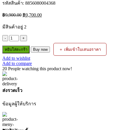
รหัสสินค้า:
8856080004368
Original
Current
฿
9,900.00
฿
9,700.00
price
price
was:
is:
มีสินค้าอยู่ 2
฿9,900.00.
฿9,700.00.
จำนวน
เครื่อง
＋ เพิ่มเข้าใบเสนอราคา
หยิบใส่ตะกร้า
Buy now
สูบ
Add to wishlist
น้ำ
Add to compare
WB30XT+GX-
20
People watching this product now!
160
3INC
5.5HP
HONDA
ส่งรวดเร็ว
ชิ้น
ข้อมูลผู้ให้บริการ