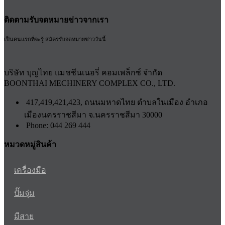
ติดตามรับจดหมายข่าวจากเรา
เป็นคนแรกที่จะรู้ สมัครรับจดหมายข่าววันนี้
บริษัท บุญไทย แมชชีนเนอรี่ คอมเพล็กซ์ จำกัด
BOONTHAI MECHINERY COMPLEX CO., LTD.
417,419,421,423, ถนนมหาดไทย ตำบลในเมือง อำเภอ
เมืองนครราชสีมา จ.นครราชสีมา 30000
Phone: 044 269 444
หมวดหมู่สินค้า
เครื่องมือ
ปั๊มจุ่ม
มีสาย