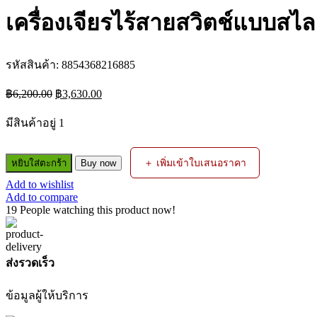
เครื่องเจียรไร้สายสวิตช์แบบ
รหัสสินค้า:
8854368216885
Original
Current
฿
6,200.00
฿
3,630.00
price
price
was:
is:
มีสินค้าอยู่ 1
฿6,200.00.
฿3,630.00.
จำนวน
＋ เพิ่มเข้าใบเสนอราคา
หยิบใส่ตะกร้า
Buy now
เครื่อง
Add to wishlist
เจียร
Add to compare
ไร้
19
People watching this product now!
สาย
สวิตช์
แบบ
ส่งรวดเร็ว
สไลด์
DCG407N-
ข้อมูลผู้ให้บริการ
B1
4INC