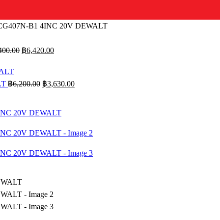
์ DCG407N-B1 4INC 20V DEWALT
Original
Current
400.00
฿
6,420.00
price
price
was:
is:
฿11,400.00.
฿6,420.00.
Original
Current
LT
฿
6,200.00
฿
3,630.00
price
price
was:
is:
฿6,200.00.
฿3,630.00.