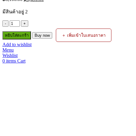
price
price
was:
is:
มีสินค้าอยู่ 2
฿8,100.00.
฿3,490.00.
จำนวน
เครื่อง
＋ เพิ่มเข้าใบเสนอราคา
หยิบใส่ตะกร้า
Buy now
เจียร
Add to wishlist
ไร้
Menu
สาย
Wishlist
DCG405N-
0
items
Cart
B1
20V
MAX
(เครื่อง
เปล่า)
DEWALT
ชิ้น