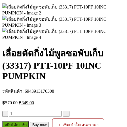
เลื่อยตัดกิ่งไม้พูลซอพับเก็บ
(33317) PTT-10PF 10INC
PUMPKIN
รหัสสินค้า:
6943913176308
Original
Current
฿
570.00
฿
349.00
price
price
was:
is:
จำนวน
฿570.00.
฿349.00.
เลื่อย
＋ เพิ่มเข้าใบเสนอราคา
หยิบใส่ตะกร้า
Buy now