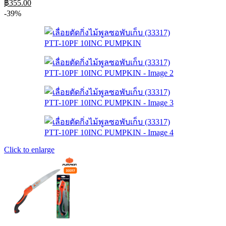
Original
Current
฿
355.00
price
price
-39%
was:
is:
฿507.00.
฿355.00.
Click to enlarge