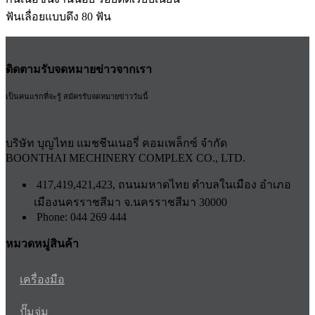
ฟันเลื่อยแบบดึง 80 ฟัน
ติดตามรับจดหมายข่าวจากเรา
เป็นคนแรกที่จะรู้ สมัครรับจดหมายข่าววันนี้
บริษัท บุญไทย แมชชีนเนอรี่ คอมเพล็กซ์ จำกัด
BOONTHAI MECHINERY COMPLEX CO., LTD.
417,419,421,423, ถนนมหาดไทย ตำบลในเมือง อำเภอ
เมืองนครราชสีมา จ.นครราชสีมา 30000
Phone: 044 269 444
หมวดหมู่สินค้า
เครื่องมือ
ปั๊มจุ่ม