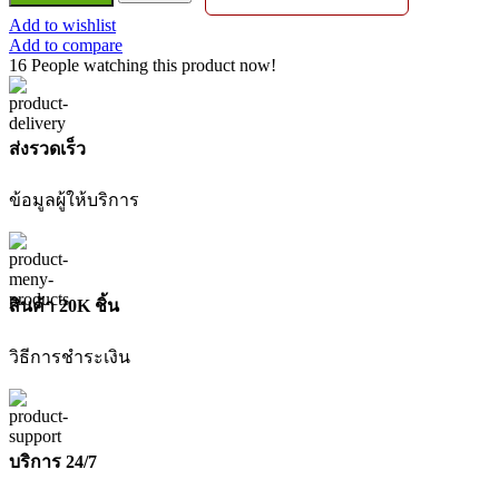
ตัด
Add to wishlist
กิ่ง
Add to compare
ไม้
16
People watching this product now!
พูล
ซอ
พับ
ส่งรวดเร็ว
เก็บ
(33317)
ข้อมูลผู้ให้บริการ
PTT-
10PF
10INC
PUMPKIN
ชิ้น
สินค้า 20K ชิ้น
วิธีการชำระเงิน
บริการ 24/7