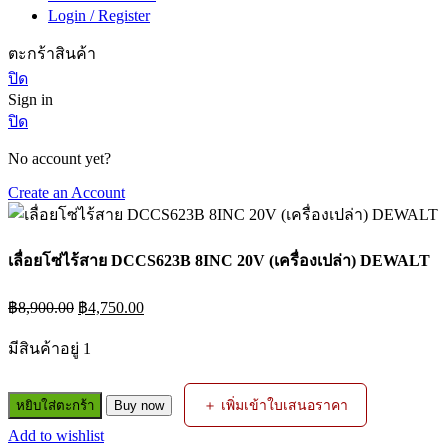
Login / Register
ตะกร้าสินค้า
ปิด
Sign in
ปิด
No account yet?
Create an Account
เลื่อยโซ่ไร้สาย DCCS623B 8INC 20V (เครื่องเปล่า) DEWALT
Original
Current
฿
8,900.00
฿
4,750.00
price
price
was:
is:
มีสินค้าอยู่ 1
฿8,900.00.
฿4,750.00.
จำนวน
＋ เพิ่มเข้าใบเสนอราคา
หยิบใส่ตะกร้า
Buy now
เลื่อย
Add to wishlist
โซ่