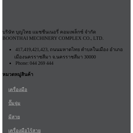
บริษัท บุญไทย แมชชีนเนอรี่ คอมเพล็กซ์ จำกัด
BOONTHAI MECHINERY COMPLEX CO., LTD.
417,419,421,423, ถนนมหาดไทย ตำบลในเมือง อำเภอ
เมืองนครราชสีมา จ.นครราชสีมา 30000
Phone: 044 269 444
หมวดหมู่สินค้า
เครื่องมือ
ปั๊มจุ่ม
มีสาย
เครื่องมือไร้สาย