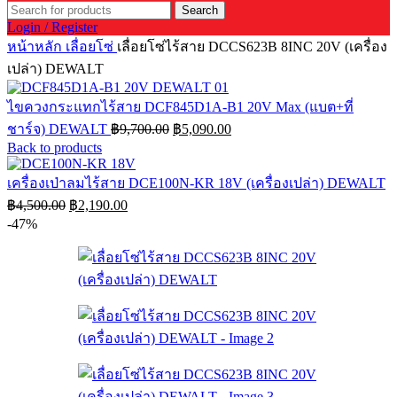
Search
Login / Register
หน้าหลัก
เลื่อยโซ่
เลื่อยโซ่ไร้สาย DCCS623B 8INC 20V (เครื่อง
เปล่า) DEWALT
ไขควงกระแทกไร้สาย DCF845D1A-B1 20V Max (แบต+ที่
Original
Current
ชาร์จ) DEWALT
฿
9,700.00
฿
5,090.00
price
price
Back to products
was:
is:
฿9,700.00.
฿5,090.00.
เครื่องเป่าลมไร้สาย DCE100N-KR 18V (เครื่องเปล่า) DEWALT
Original
Current
฿
4,500.00
฿
2,190.00
price
price
-47%
was:
is:
฿4,500.00.
฿2,190.00.