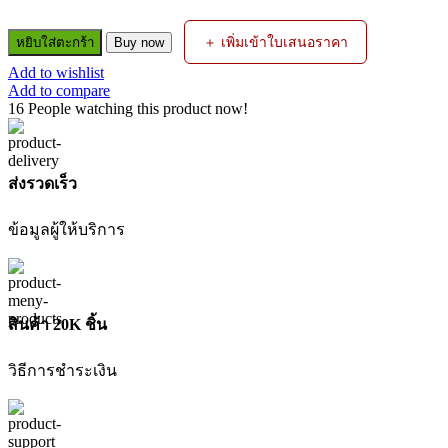
จำนวน
＋ เพิ่มเข้าใบเสนอราคา
หยิบใส่ตะกร้า
Buy now
เลื่อย
Add to wishlist
โซ่
Add to compare
ไร้
16
People watching this product now!
สาย
DCCS623B
8INC
20V
ส่งรวดเร็ว
(เครื่อง
เปล่า)
ข้อมูลผู้ให้บริการ
DEWALT
ชิ้น
สินค้า 20K ชิ้น
วิธีการชำระเงิน