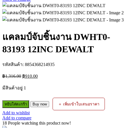
แคลมป์จับชิ้นงาน DWHT0-
83193 12INC DEWALT
รหัสสินค้า:
8854368214935
Original
Current
฿
1,316.00
฿
910.00
price
price
was:
is:
มีสินค้าอยู่ 1
฿1,316.00.
฿910.00.
จำนวน
＋ เพิ่มเข้าใบเสนอราคา
หยิบใส่ตะกร้า
Buy now
แค
Add to wishlist
ลมป์
Add to compare
จับ
18
People watching this product now!
ชิ้น