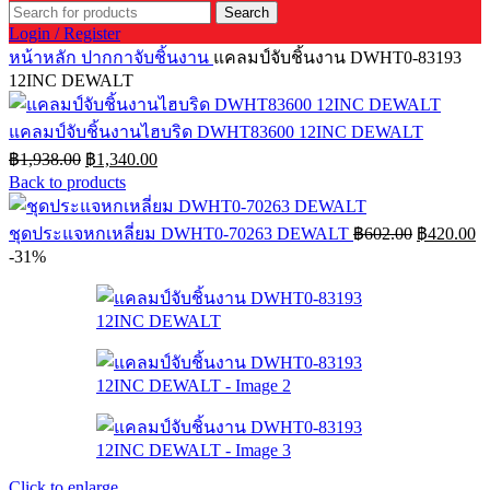
Search
Login / Register
หน้าหลัก
ปากกาจับชิ้นงาน
แคลมป์จับชิ้นงาน DWHT0-83193
12INC DEWALT
แคลมป์จับชิ้นงานไฮบริด DWHT83600 12INC DEWALT
Original
Current
฿
1,938.00
฿
1,340.00
price
price
Back to products
was:
is:
฿1,938.00.
฿1,340.00.
Original
Cu
ชุดประแจหกเหลี่ยม DWHT0-70263 DEWALT
฿
602.00
฿
420.00
price
pr
-31%
was:
is:
฿602.00.
฿
Click to enlarge