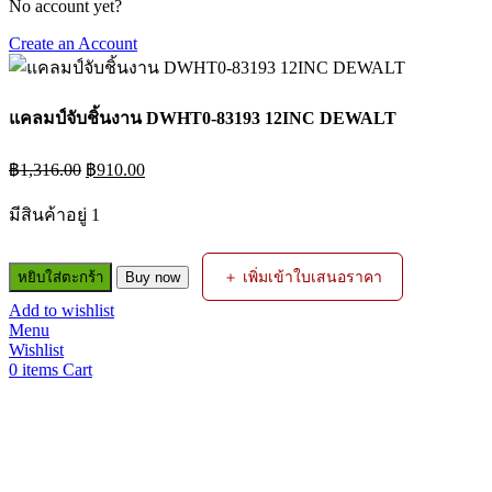
No account yet?
Create an Account
แคลมป์จับชิ้นงาน DWHT0-83193 12INC DEWALT
Original
Current
฿
1,316.00
฿
910.00
price
price
was:
is:
มีสินค้าอยู่ 1
฿1,316.00.
฿910.00.
จำนวน
＋ เพิ่มเข้าใบเสนอราคา
หยิบใส่ตะกร้า
Buy now
แค
Add to wishlist
ลมป์
Menu
จับ
Wishlist
ชิ้น
0
items
Cart
งาน
DWHT0-
83193
12INC
DEWALT