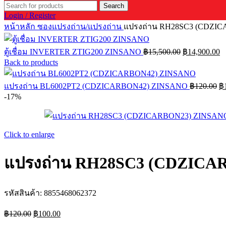
Search
Login / Register
หน้าหลัก
ซองแปรงถ่าน/แปรงถ่าน
แปรงถ่าน RH28SC3 (CDZI
Original
C
ตู้เชื่อม INVERTER ZTIG200 ZINSANO
฿
15,500.00
฿
14,900.00
price
pr
Back to products
was:
is
฿15,500.00.
฿
Or
แปรงถ่าน BL6002PT2 (CDZICARBON42) ZINSANO
฿
120.00
฿
pr
-17%
wa
฿1
Click to enlarge
แปรงถ่าน RH28SC3 (CDZICA
รหัสสินค้า:
8855468062372
Original
Current
฿
120.00
฿
100.00
price
price