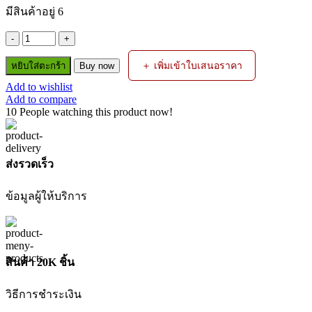
was:
is:
มีสินค้าอยู่ 6
฿120.00.
฿100.00.
จำนวน
แปรง
＋ เพิ่มเข้าใบเสนอราคา
หยิบใส่ตะกร้า
Buy now
ถ่าน
Add to wishlist
RH28SC3
Add to compare
(CDZICARBON23)
10
People watching this product now!
ZINSANO
ชิ้น
ส่งรวดเร็ว
ข้อมูลผู้ให้บริการ
สินค้า 20K ชิ้น
วิธีการชำระเงิน