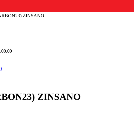
CARBON23) ZINSANO
urrent
ice
:
14,900.00.
iginal
Current
100.00
ice
price
s:
is:
20.00.
฿100.00.
RBON23) ZINSANO