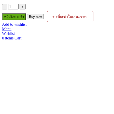
จำนวน
AG60C
＋ เพิ่มเข้าใบเสนอราคา
หยิบใส่ตะกร้า
TIP
Buy now
1.0MM
Add to wishlist
BAWPCUTTIP16
Menu
CUT1500
Wishlist
(5PCS/PCK)
0
items
Cart
ชิ้น