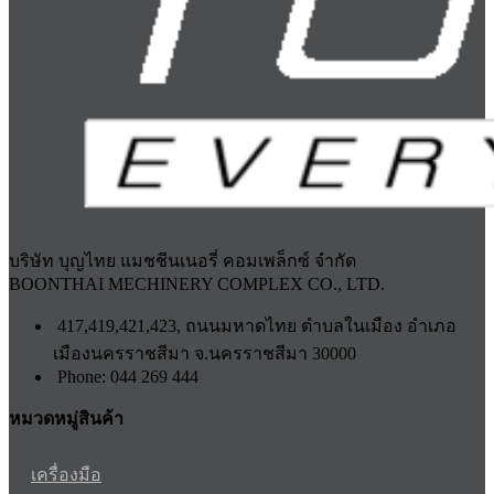
บริษัท บุญไทย แมชชีนเนอรี่ คอมเพล็กซ์ จำกัด
BOONTHAI MECHINERY COMPLEX CO., LTD.
417,419,421,423, ถนนมหาดไทย ตำบลในเมือง อำเภอ
เมืองนครราชสีมา จ.นครราชสีมา 30000
Phone: 044 269 444
หมวดหมู่สินค้า
เครื่องมือ