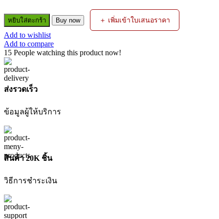
จำนวน
＋ เพิ่มเข้าใบเสนอราคา
หยิบใส่ตะกร้า
Buy now
(CBZICAPCER01)
CAPACITOR
Add to wishlist
RUN
Add to compare
65
15
People watching this product now!
MF/450V
FOR
XMT11.15
ZINSANO
ส่งรวดเร็ว
ชิ้น
ข้อมูลผู้ให้บริการ
สินค้า 20K ชิ้น
วิธีการชำระเงิน