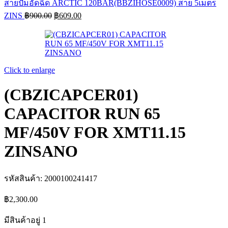
สายปั๊มอัดฉีด ARCTIC 120BAR(BBZIHOSE0009) สาย 5เมตร
Original
Current
ZINS
฿
900.00
฿
609.00
price
price
was:
is:
฿900.00.
฿609.00.
Click to enlarge
(CBZICAPCER01)
CAPACITOR RUN 65
MF/450V FOR XMT11.15
ZINSANO
รหัสสินค้า:
2000100241417
฿
2,300.00
มีสินค้าอยู่ 1