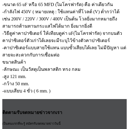
-ขนาด 65 uF หรือ 65 MFD (ไมโครฟารัด) คือ ค่าเดียวกัน
-กำลังไฟ 450V ( หมายเหตุ : ใช้แทนค่าที่โวลต์ (V) ต่ำกว่าได้
เช่น 200V / 220V / 300V / 400V เป็นต้น โวลยิ่งมากหมายถึง
สามารถต้านทานกระแสไฟได้มาก ยิ่งมากยิ่งดี
-วิธีดูค่าคาปาซิเตอร์ ให้เทียบดูค่า uF(ไมโครฟารัด) จากบนตัว
คาปาซิเตอร์ตัวเก่าได้เลยจะมีระบุไว้ข้างตัวคาปาซิเตอร์
-คาปาซิเตอร์แบบสายใช้แทน แบบขั้วเสียบได้เลย ไม่มีปัญหา แต่
สายจะสะดวกกับการเชื่อมต่อ
ขนาดสินค้า
-ลักษณะ เป็นวัสดุเป็นพลาสติก ทรง กลม
-สูง 121 mm.
-กว้าง 50 mm.
-แบบเสียบ 4 ขั่ว ( 6 mm. )
ติดตามรับจดหมายข่าวจากเรา
เป็นคนแรกที่จะรู้ สมัครรับจดหมายข่าววันนี้