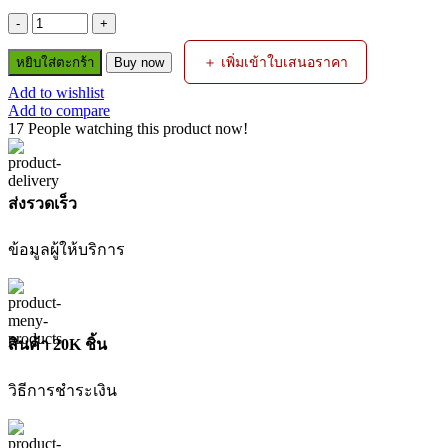
จำนวน
COLLECT
＋ เพิ่มเข้าใบเสนอราคา
หยิบใส่ตะกร้า
Buy now
DIA.2.4MM.TIGทุก
Add to wishlist
รุ่น
Add to compare
(BAWPTIGCOL04)
17
People watching this product now!
ชิ้น
ส่งรวดเร็ว
ข้อมูลผู้ให้บริการ
สินค้า 20K ชิ้น
วิธีการชำระเงิน