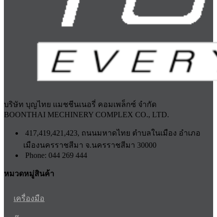
บริษัท บุญไทย แมชชีนเนอรี่ คอมเพล็กซ์ จำกัด
BOONTHAI MECHINERY COMPLEX CO., LTD.
417,419,421,423, ถนนมหาดไทย ตำบลในเมือง อำเภอ
เมืองนครราชสีมา จ.นครราชสีมา 30000
Phone: 044 269 444
หมวดหมู่สินค้า
เครื่องมือ