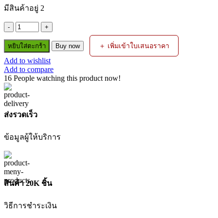
was:
is:
มีสินค้าอยู่ 2
฿1,490.00.
฿1,390.00.
จำนวน
OSUKA
＋ เพิ่มเข้าใบเสนอราคา
หยิบใส่ตะกร้า
Buy now
กล่อง
Add to wishlist
เครื่อง
Add to compare
มือ
16
People watching this product now!
ฝา
ใส
ใส่
ส่งรวดเร็ว
อะไหล่
รุ่น
ข้อมูลผู้ให้บริการ
OSMMS23101
ชิ้น
สินค้า 20K ชิ้น
วิธีการชำระเงิน