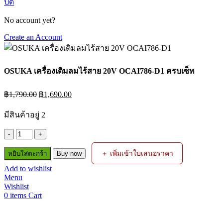
ปิด
No account yet?
Create an Account
OSUKA เครื่องเติมลมไร้สาย 20V OCAI786-D1 ครบเซ็ท
Original
Current
฿
1,790.00
฿
1,690.00
price
price
was:
is:
มีสินค้าอยู่ 2
฿1,790.00.
฿1,690.00.
จำนวน
OSUKA
＋ เพิ่มเข้าใบเสนอราคา
หยิบใส่ตะกร้า
Buy now
เครื่อง
Add to wishlist
เติม
Menu
ลม
Wishlist
ไร้
0
items
Cart
สาย
20V