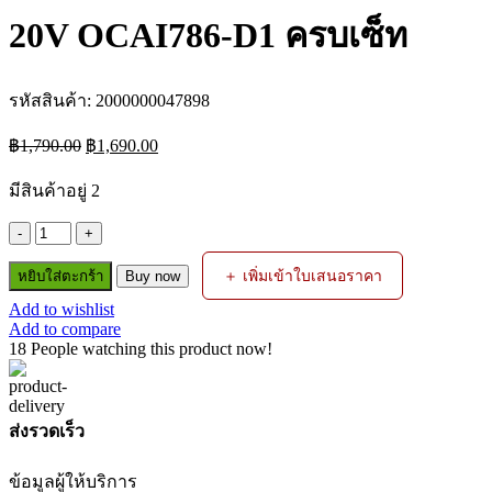
20V OCAI786-D1 ครบเซ็ท
รหัสสินค้า:
2000000047898
Original
Current
฿
1,790.00
฿
1,690.00
price
price
was:
is:
มีสินค้าอยู่ 2
฿1,790.00.
฿1,690.00.
จำนวน
OSUKA
＋ เพิ่มเข้าใบเสนอราคา
หยิบใส่ตะกร้า
Buy now
เครื่อง
Add to wishlist
เติม
Add to compare
ลม
18
People watching this product now!
ไร้
สาย
20V
ส่งรวดเร็ว
OCAI786-
D1
ครบ
ข้อมูลผู้ให้บริการ