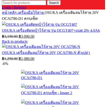
Search
Login / Register
หน้าหลัก
เครื่องมือไร้สาย
OSUKA เครื่องเติมลมไร้สาย 20V
OCAI786-D1 ครบเซ็ท
OSUKA เครื่องตัดหญ้าไร้สาย รุ่น OCGT407+แบต 20v 4.0Ah
Original
Current
฿
3,190.00
฿
3,090.00
price
price
Back to products
was:
is:
฿3,190.00.
฿3,090.00.
OSUKA เครื่องเติมลมไร้สาย 20V OCAI786-N ตัวเปล่า
Original
Current
฿
1,290.00
฿
1,080.00
price
price
-6%
was:
is:
฿1,290.00.
฿1,080.00.