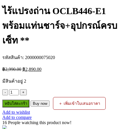
ไร้แปรงถ่าน OCLB446-E1
พร้อมแท่นชาร์จ+อุปกรณ์ครบ
เซ็ท **
รหัสสินค้า:
2000000075020
Original
Current
฿
2,990.00
฿
2,890.00
price
price
was:
is:
มีสินค้าอยู่ 2
฿2,990.00.
฿2,890.00.
จำนวน
OSUKA
＋ เพิ่มเข้าใบเสนอราคา
หยิบใส่ตะกร้า
Buy now
เครื่อง
Add to wishlist
เป่า
Add to compare
ใบไม้
16
People watching this product now!
ไร้