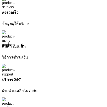
สาย
ไร้
ส่งรวดเร็ว
แปรง
ถ่าน
ข้อมูลผู้ให้บริการ
OCLB446-
E1
พร้อม
แท่น
สินค้า 20K ชิ้น
ชาร์จ+อุปกรณ์
ครบ
วิธีการชำระเงิน
เซ็ท
**
ชิ้น
บริการ 24/7
ฝ่ายช่วยเหลือไม่จำกัด