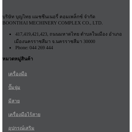
บริษัท บุญไทย แมชชีนเนอรี่ คอมเพล็กซ์ จำกัด
BOONTHAI MECHINERY COMPLEX CO., LTD.
417,419,421,423, ถนนมหาดไทย ตำบลในเมือง อำเภอ
เมืองนครราชสีมา จ.นครราชสีมา 30000
Phone: 044 269 444
หมวดหมู่สินค้า
เครื่องมือ
ปั๊มจุ่ม
มีสาย
เครื่องมือไร้สาย
อุปกรณ์เสริม