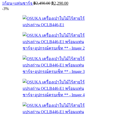
Original
Current
1ก้อน+แท่นชาร์จ
฿
2,490.00
฿
2,290.00
price
price
-3%
was:
is:
฿2,490.00.
฿2,290.00.