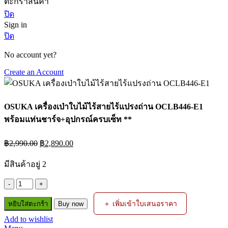
ตะกร้าสินค้า
ปิด
Sign in
ปิด
No account yet?
Create an Account
OSUKA เครื่องเป่าใบไม้ไร้สายไร้แปรงถ่าน OCLB446-E1
พร้อมแท่นชาร์จ+อุปกรณ์ครบเซ็ท **
Original
Current
฿
2,990.00
฿
2,890.00
price
price
was:
is:
มีสินค้าอยู่ 2
฿2,990.00.
฿2,890.00.
จำนวน
OSUKA
＋ เพิ่มเข้าใบเสนอราคา
หยิบใส่ตะกร้า
Buy now
เครื่อง
Add to wishlist
เป่า