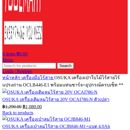
0
items
฿
0.00
Menu
Search
Login / Register
หน้าหลัก
เครื่องมือไร้สาย
OSUKA เครื่องเป่าใบไม้ไร้สายไร้
แปรงถ่าน OCLB446-E1 พร้อมแท่นชาร์จ+อุปกรณ์ครบเซ็ท **
OSUKA เครื่องเติมลมไร้สาย 20V OCAI786-N ตัวเปล่า
Original
Current
฿
1,290.00
฿
1,080.00
price
price
Back to products
was:
is:
฿1,290.00.
฿1,080.00.
OSUKA เครื่องเป่าลมไร้สาย OCJB846-M1+แบต 4.0Ah