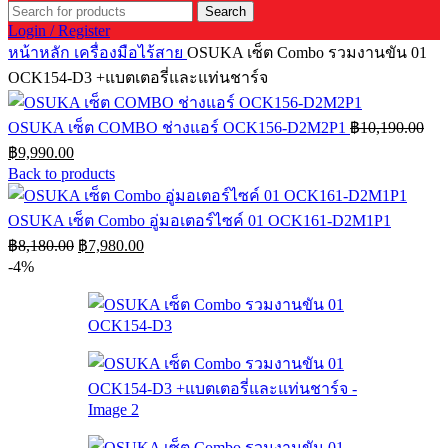
Search
Login / Register
หน้าหลัก
เครื่องมือไร้สาย
OSUKA เซ็ต Combo รวมงานขัน 01
OCK154-D3 +แบตเตอรี่และแท่นชาร์จ
OSUKA เซ็ต COMBO ช่างแอร์ OCK156-D2M2P1
฿
10,190.00
Original
Current
฿
9,990.00
price
price
Back to products
was:
is:
฿10,190.00.
฿9,990.00.
OSUKA เซ็ต Combo อู่มอเตอร์ไซค์ 01 OCK161-D2M1P1
Original
Current
฿
8,180.00
฿
7,980.00
price
price
-4%
was:
is:
฿8,180.00.
฿7,980.00.