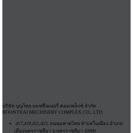
บริษัท บุญไทย แมชชีนเนอรี่ คอมเพล็กซ์ จำกัด
BOONTHAI MECHINERY COMPLEX CO., LTD.
417,419,421,423, ถนนมหาดไทย ตำบลในเมือง อำเภอ
เมืองนครราชสีมา จ.นครราชสีมา 30000