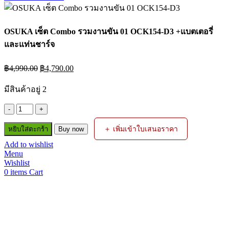
OSUKA เซ็ต Combo รวมงานขัน 01 OCK154-D3 +แบตเตอรี่
และแท่นชาร์จ
Original
Current
฿
4,990.00
฿
4,790.00
price
price
was:
is:
มีสินค้าอยู่ 2
฿4,990.00.
฿4,790.00.
จำนวน
OSUKA
＋ เพิ่มเข้าใบเสนอราคา
หยิบใส่ตะกร้า
Buy now
เซ็ต
Combo
Add to wishlist
Menu
รวม
Wishlist
งาน
0
items
Cart
ขัน
01
OCK154-
D3
+แบตเตอรี่