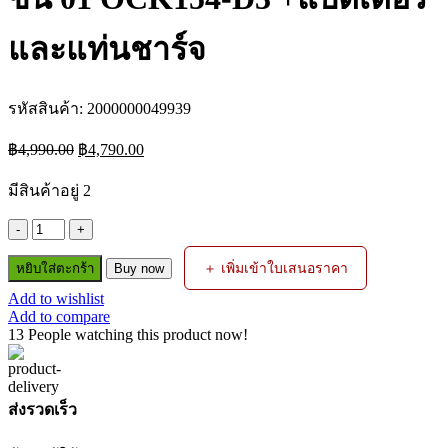
และแท่นชาร์จ
รหัสสินค้า:
2000000049939
Original
Current
฿
4,990.00
฿
4,790.00
price
price
was:
is:
มีสินค้าอยู่ 2
฿4,990.00.
฿4,790.00.
จำนวน
OSUKA
＋ เพิ่มเข้าใบเสนอราคา
หยิบใส่ตะกร้า
Buy now
เซ็ต
Combo
Add to wishlist
Add to compare
รวม
13
People watching this product now!
งาน
ขัน
01
OCK154-
ส่งรวดเร็ว
D3
+แบตเตอรี่